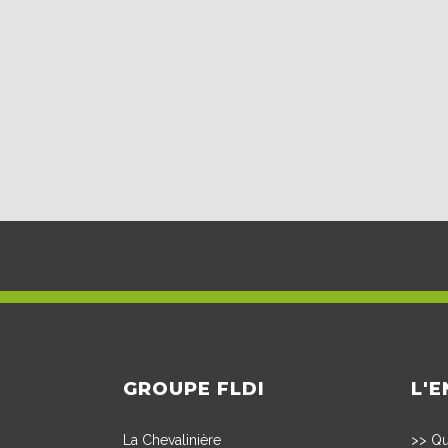
GROUPE FLDI
L'E
La Chevalinière
>>
Qu