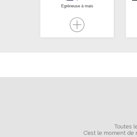
Egréneuse à mais
Toutes l
C’est le moment de 