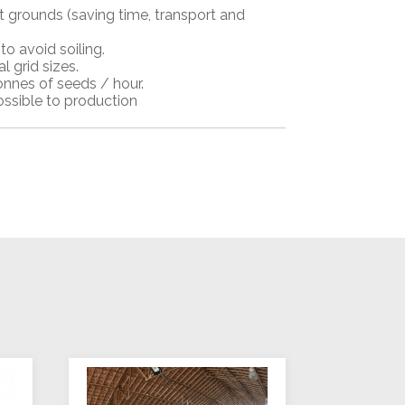
 grounds (saving time, transport and
to avoid soiling.
l grid sizes.
onnes of seeds / hour.
ssible to production
e